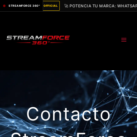
Ir
🚀 POTENCIA TU MARCA: WHATSAPP
STREAMFORCE 360º
OFFICIAL
al
contenido
Contacto