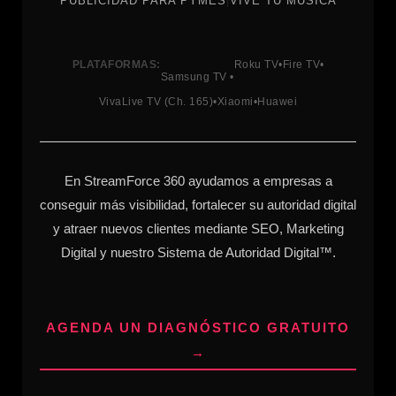
PUBLICIDAD PARA PYMES
|
VIVE TU MÚSICA
PLATAFORMAS:
Roku TV
•
Fire TV
•
Samsung TV •
VivaLive TV (Ch. 165)
•
Xiaomi
•
Huawei
En StreamForce 360 ayudamos a empresas a
conseguir más visibilidad, fortalecer su autoridad digital
y atraer nuevos clientes mediante SEO, Marketing
Digital y nuestro Sistema de Autoridad Digital™.
AGENDA UN DIAGNÓSTICO GRATUITO
→